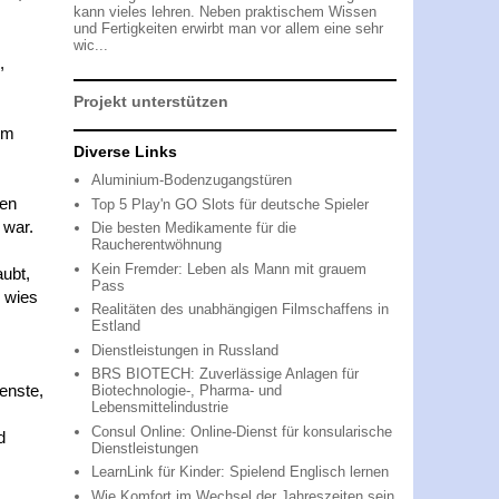
kann vieles lehren. Neben praktischem Wissen
und Fertigkeiten erwirbt man vor allem eine sehr
wic...
,
Projekt unterstützen
em
Diverse Links
Aluminium-Bodenzugangstüren
ten
Top 5 Play'n GO Slots für deutsche Spieler
 war.
Die besten Medikamente für die
Raucherentwöhnung
Kein Fremder: Leben als Mann mit grauem
aubt,
Pass
d wies
Realitäten des unabhängigen Filmschaffens in
Estland
Dienstleistungen in Russland
BRS BIOTECH: Zuverlässige Anlagen für
enste,
Biotechnologie-, Pharma- und
Lebensmittelindustrie
Consul Online: Online-Dienst für konsularische
d
Dienstleistungen
LearnLink für Kinder: Spielend Englisch lernen
Wie Komfort im Wechsel der Jahreszeiten sein