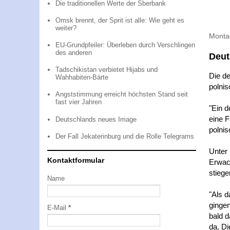
Die traditionellen Werte der Sberbank
Omsk brennt, der Sprit ist alle: Wie geht es
weiter?
Montag
EU-Grundpfeiler: Überleben durch Verschlingen
des anderen
Deut
Tadschikistan verbietet Hijabs und
Die de
Wahhabiten-Bärte
polnis
Angststimmung erreicht höchsten Stand seit
fast vier Jahren
"Ein 
eine 
Deutschlands neues Image
polnis
Der Fall Jekaterinburg und die Rolle Telegrams
Unter 
Kontaktformular
Erwac
stiege
Name
"Als d
gingen
E-Mail
*
bald 
da. Di