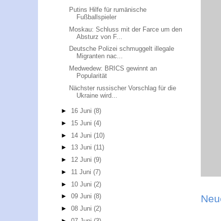
Putins Hilfe für rumänische
Fußballspieler
Moskau: Schluss mit der Farce um den
Absturz von F...
Deutsche Polizei schmuggelt illegale
Migranten nac...
Medwedew: BRICS gewinnt an
Popularität
Nächster russischer Vorschlag für die
Ukraine wird...
►
16 Juni
(8)
►
15 Juni
(4)
►
14 Juni
(10)
►
13 Juni
(11)
►
12 Juni
(9)
►
11 Juni
(7)
►
10 Juni
(2)
►
09 Juni
(8)
Neu
►
08 Juni
(2)
►
07 Juni
(3)