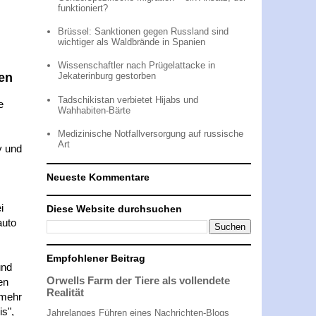
funktioniert?
Brüssel: Sanktionen gegen Russland sind
wichtiger als Waldbrände in Spanien
Wissenschaftler nach Prügelattacke in
len
Jekaterinburg gestorben
Tadschikistan verbietet Hijabs und
e
Wahhabiten-Bärte
Medizinische Notfallversorgung auf russische
Art
y und
Neueste Kommentare
i
Diese Website durchsuchen
auto
Empfohlener Beitrag
und
Orwells Farm der Tiere als vollendete
en
Realität
 mehr
is",
Jahrelanges Führen eines Nachrichten-Blogs