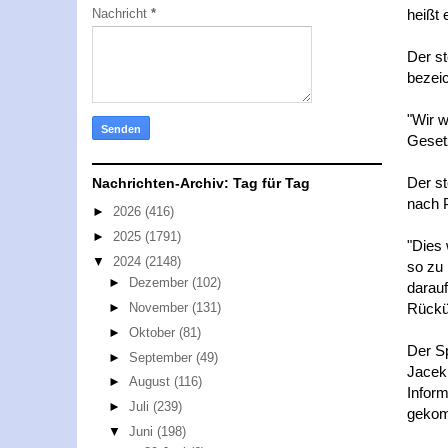
Nachricht
*
heißt 
Der st
bezeic
"Wir w
Geset
Der st
Nachrichten-Archiv: Tag für Tag
nach P
►
2026
(416)
►
2025
(1791)
"Dies 
▼
2024
(2148)
so zu 
►
Dezember
(102)
darauf
Rückü
►
November
(131)
►
Oktober
(81)
Der Sp
►
September
(49)
Jacek
►
August
(116)
Inform
►
Juli
(239)
gekom
▼
Juni
(198)