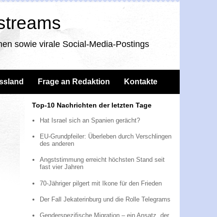
nstreams
en sowie virale Social-Media-Postings
ssland
Frage an Redaktion
Kontakte
Top-10 Nachrichten der letzten Tage
Hat Israel sich an Spanien gerächt?
EU-Grundpfeiler: Überleben durch Verschlingen
des anderen
Angststimmung erreicht höchsten Stand seit
fast vier Jahren
70-Jähriger pilgert mit Ikone für den Frieden
Der Fall Jekaterinburg und die Rolle Telegrams
Genderspezifische Migration – ein Ansatz, der