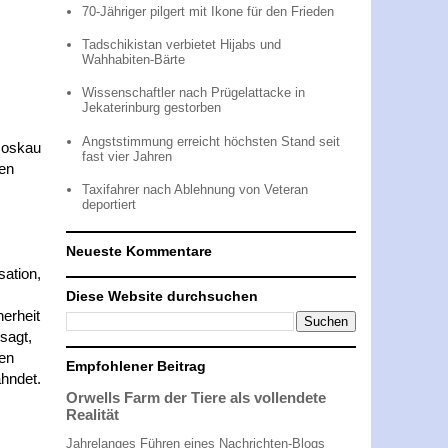
70-Jähriger pilgert mit Ikone für den Frieden
Tadschikistan verbietet Hijabs und
Wahhabiten-Bärte
Wissenschaftler nach Prügelattacke in
Jekaterinburg gestorben
Angststimmung erreicht höchsten Stand seit
 Moskau
fast vier Jahren
len
s
Taxifahrer nach Ablehnung von Veteran
deportiert
Neueste Kommentare
sation,
Diese Website durchsuchen
herheit
sagt,
gen
Empfohlener Beitrag
ahndet.
Orwells Farm der Tiere als vollendete
Realität
Jahrelanges Führen eines Nachrichten-Blogs