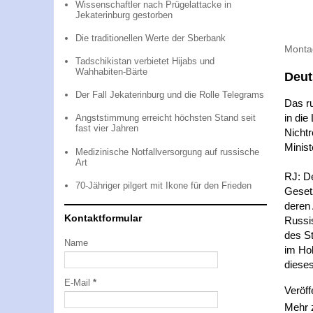
Wissenschaftler nach Prügelattacke in
Jekaterinburg gestorben
Die traditionellen Werte der Sberbank
Montag
Tadschikistan verbietet Hijabs und
Wahhabiten-Bärte
Deut
Der Fall Jekaterinburg und die Rolle Telegrams
Das ru
in die
Angststimmung erreicht höchsten Stand seit
fast vier Jahren
Nicht
Minist
Medizinische Notfallversorgung auf russische
Art
RJ: De
70-Jähriger pilgert mit Ikone für den Frieden
Gesetz
deren
Kontaktformular
Russis
des S
Name
im Hoh
dieses
E-Mail
*
Veröff
Mehr