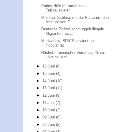
Putins Hilfe für rumänische
Fußballspieler
Moskau: Schluss mit der Farce um den
Absturz von F...
Deutsche Polizei schmuggelt illegale
Migranten nac...
Medwedew: BRICS gewinnt an
Popularität
Nächster russischer Vorschlag für die
Ukraine wird...
►
16 Juni
(8)
►
15 Juni
(4)
►
14 Juni
(10)
►
13 Juni
(11)
►
12 Juni
(9)
►
11 Juni
(7)
►
10 Juni
(2)
►
09 Juni
(8)
►
08 Juni
(2)
►
07 Juni
(3)