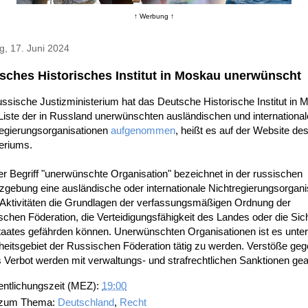
↑ Werbung ↑
, 17. Juni 2024
sches Historisches Institut in Moskau unerwünscht
ssische Justizministerium hat das Deutsche Historische Institut in
 Liste der in Russland unerwünschten ausländischen und internationa
regierungsorganisationen
aufgenommen
, heißt es auf der Website de
eriums.
r Begriff "unerwünschte Organisation" bezeichnet in der russischen
gebung eine ausländische oder internationale Nichtregierungsorgani
 Aktivitäten die Grundlagen der verfassungsmäßigen Ordnung der
chen Föderation, die Verteidigungsfähigkeit des Landes oder die Sic
taates gefährden können. Unerwünschten Organisationen ist es unter
eitsgebiet der Russischen Föderation tätig zu werden. Verstöße ge
 Verbot werden mit verwaltungs- und strafrechtlichen Sanktionen ge
entlichungszeit (MEZ):
19:00
 zum Thema:
Deutschland
,
Recht