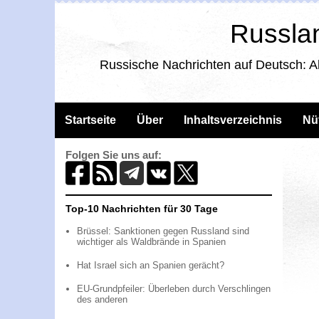
Russlan
Russische Nachrichten auf Deutsch: A
Startseite
Über
Inhaltsverzeichnis
Nü
Folgen Sie uns auf:
Top-10 Nachrichten für 30 Tage
Brüssel: Sanktionen gegen Russland sind
wichtiger als Waldbrände in Spanien
Hat Israel sich an Spanien gerächt?
EU-Grundpfeiler: Überleben durch Verschlingen
des anderen