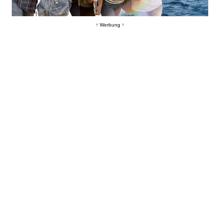
↑ Werbung ↑