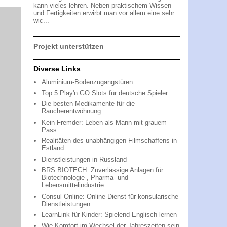
kann vieles lehren. Neben praktischem Wissen
und Fertigkeiten erwirbt man vor allem eine sehr
wic...
Projekt unterstützen
Diverse Links
Aluminium-Bodenzugangstüren
Top 5 Play'n GO Slots für deutsche Spieler
Die besten Medikamente für die
Raucherentwöhnung
Kein Fremder: Leben als Mann mit grauem
Pass
Realitäten des unabhängigen Filmschaffens in
Estland
Dienstleistungen in Russland
BRS BIOTECH: Zuverlässige Anlagen für
Biotechnologie-, Pharma- und
Lebensmittelindustrie
Consul Online: Online-Dienst für konsularische
Dienstleistungen
LearnLink für Kinder: Spielend Englisch lernen
Wie Komfort im Wechsel der Jahreszeiten sein