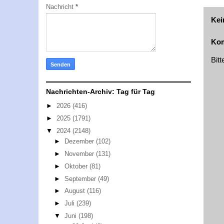
Nachricht
*
Kei
Kom
Bit
Nachrichten-Archiv: Tag für Tag
►
2026
(416)
►
2025
(1791)
▼
2024
(2148)
►
Dezember
(102)
►
November
(131)
►
Oktober
(81)
►
September
(49)
►
August
(116)
►
Juli
(239)
▼
Juni
(198)