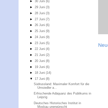
►
30 Juni
(6)
►
29 Juni
(3)
►
28 Juni
(3)
►
27 Juni
(7)
►
26 Juni
(6)
►
25 Juni
(9)
►
24 Juni
(9)
►
23 Juni
(5)
Neu
►
22 Juni
(4)
►
21 Juni
(2)
►
20 Juni
(8)
►
19 Juni
(6)
►
18 Juni
(14)
▼
17 Juni
(8)
Südrussland: Maximaler Komfort für die
Umsiedler a...
Erfrischende Adäquanz des Publikums in
Leipzig
Deutsches Historisches Institut in
Moskau unerwünscht