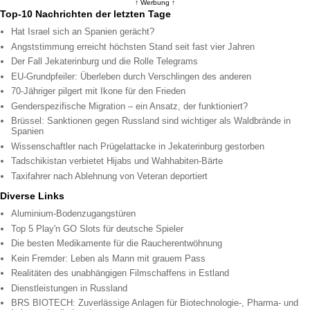
↑ Werbung ↑
Top-10 Nachrichten der letzten Tage
Hat Israel sich an Spanien gerächt?
Angststimmung erreicht höchsten Stand seit fast vier Jahren
Der Fall Jekaterinburg und die Rolle Telegrams
EU-Grundpfeiler: Überleben durch Verschlingen des anderen
70-Jähriger pilgert mit Ikone für den Frieden
Genderspezifische Migration – ein Ansatz, der funktioniert?
Brüssel: Sanktionen gegen Russland sind wichtiger als Waldbrände in
Spanien
Wissenschaftler nach Prügelattacke in Jekaterinburg gestorben
Tadschikistan verbietet Hijabs und Wahhabiten-Bärte
Taxifahrer nach Ablehnung von Veteran deportiert
Diverse Links
Aluminium-Bodenzugangstüren
Top 5 Play'n GO Slots für deutsche Spieler
Die besten Medikamente für die Raucherentwöhnung
Kein Fremder: Leben als Mann mit grauem Pass
Realitäten des unabhängigen Filmschaffens in Estland
Dienstleistungen in Russland
BRS BIOTECH: Zuverlässige Anlagen für Biotechnologie-, Pharma- und