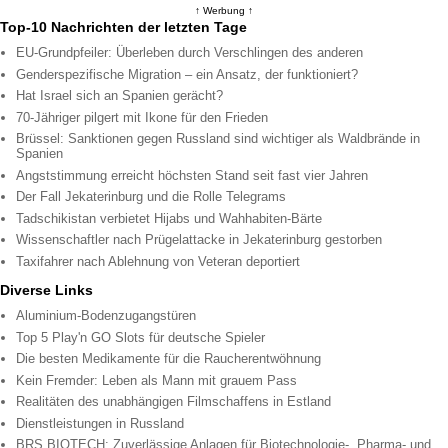
↑ Werbung ↑
Top-10 Nachrichten der letzten Tage
EU-Grundpfeiler: Überleben durch Verschlingen des anderen
Genderspezifische Migration – ein Ansatz, der funktioniert?
Hat Israel sich an Spanien gerächt?
70-Jähriger pilgert mit Ikone für den Frieden
Brüssel: Sanktionen gegen Russland sind wichtiger als Waldbrände in
Spanien
Angststimmung erreicht höchsten Stand seit fast vier Jahren
Der Fall Jekaterinburg und die Rolle Telegrams
Tadschikistan verbietet Hijabs und Wahhabiten-Bärte
Wissenschaftler nach Prügelattacke in Jekaterinburg gestorben
Taxifahrer nach Ablehnung von Veteran deportiert
Diverse Links
Aluminium-Bodenzugangstüren
Top 5 Play'n GO Slots für deutsche Spieler
Die besten Medikamente für die Raucherentwöhnung
Kein Fremder: Leben als Mann mit grauem Pass
Realitäten des unabhängigen Filmschaffens in Estland
Dienstleistungen in Russland
BRS BIOTECH: Zuverlässige Anlagen für Biotechnologie-, Pharma- und