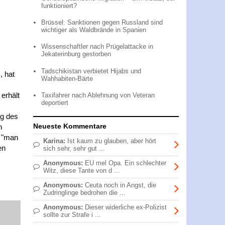
funktioniert?
Brüssel: Sanktionen gegen Russland sind
wichtiger als Waldbrände in Spanien
Wissenschaftler nach Prügelattacke in
Jekaterinburg gestorben
Tadschikistan verbietet Hijabs und
, hat
Wahhabiten-Bärte
erhält
Taxifahrer nach Ablehnung von Veteran
deportiert
ng des
Neueste Kommentare
h
s "man
Karina:
Ist kaum zu glauben, aber hört
en
sich sehr, sehr gut ...
Anonymous:
EU mel Opa. Ein schlechter
Witz, diese Tante von d ...
Anonymous:
Ceuta noch in Angst, die
Zudringlinge bedrohen die ...
Anonymous:
Dieser widerliche ex-Polizist
sollte zur Strafe i ...