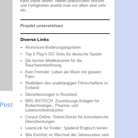
kann vieles lehren. Neben praktischem Wissen
und Fertigkeiten erwirbt man vor allem eine sehr
wic...
Projekt unterstützen
Diverse Links
Aluminium-Bodenzugangstüren
Top 5 Play'n GO Slots für deutsche Spieler
Die besten Medikamente für die
Raucherentwöhnung
Kein Fremder: Leben als Mann mit grauem
Pass
Realitäten des unabhängigen Filmschaffens in
Estland
Dienstleistungen in Russland
BRS BIOTECH: Zuverlässige Anlagen für
 Post
Biotechnologie-, Pharma- und
Lebensmittelindustrie
Consul Online: Online-Dienst für konsularische
Dienstleistungen
LearnLink für Kinder: Spielend Englisch lernen
Wie Komfort im Wechsel der Jahreszeiten sein