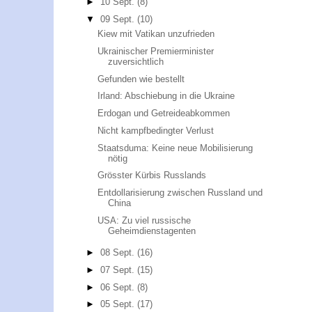
►
10 Sept.
(8)
▼
09 Sept.
(10)
Kiew mit Vatikan unzufrieden
Ukrainischer Premierminister
zuversichtlich
Gefunden wie bestellt
Irland: Abschiebung in die Ukraine
Erdogan und Getreideabkommen
Nicht kampfbedingter Verlust
Staatsduma: Keine neue Mobilisierung
nötig
Grösster Kürbis Russlands
Entdollarisierung zwischen Russland und
China
USA: Zu viel russische
Geheimdienstagenten
►
08 Sept.
(16)
►
07 Sept.
(15)
►
06 Sept.
(8)
►
05 Sept.
(17)