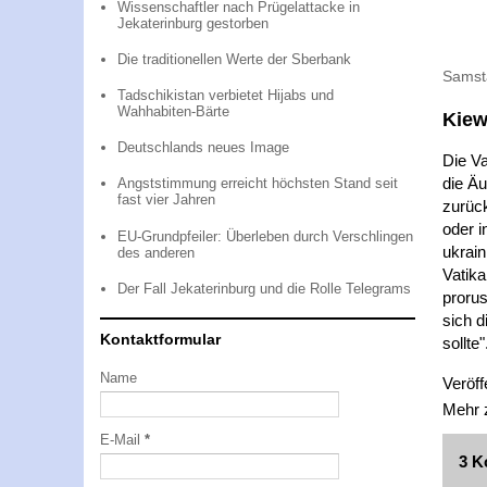
Wissenschaftler nach Prügelattacke in
Jekaterinburg gestorben
Die traditionellen Werte der Sberbank
Samst
Tadschikistan verbietet Hijabs und
Wahhabiten-Bärte
Kiew
Deutschlands neues Image
Die Va
die Äu
Angststimmung erreicht höchsten Stand seit
fast vier Jahren
zurüc
oder i
EU-Grundpfeiler: Überleben durch Verschlingen
ukrain
des anderen
Vatika
Der Fall Jekaterinburg und die Rolle Telegrams
prorus
sich d
Kontaktformular
sollte"
Name
Veröff
Mehr
E-Mail
*
3 K