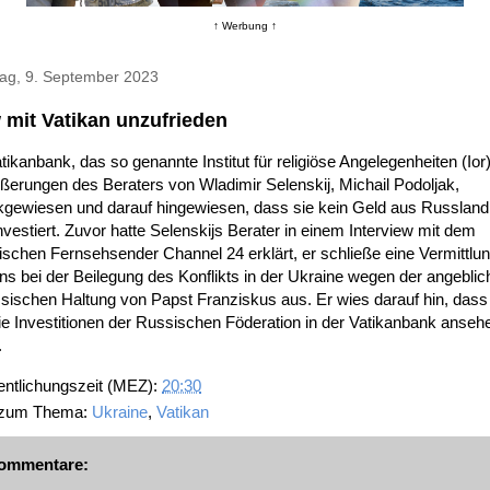
↑ Werbung ↑
ag, 9. September 2023
 mit Vatikan unzufrieden
tikanbank, das so genannte Institut für religiöse Angelegenheiten (Ior)
ßerungen des Beraters von Wladimir Selenskij, Michail Podoljak,
kgewiesen und darauf hingewiesen, dass sie kein Geld aus Russland 
nvestiert. Zuvor hatte Selenskijs Berater in einem Interview mit dem
ischen Fernsehsender Channel 24 erklärt, er schließe eine Vermittlu
ns bei der Beilegung des Konflikts in der Ukraine wegen der angeblic
sischen Haltung von Papst Franziskus aus. Er wies darauf hin, das
ie Investitionen der Russischen Föderation in der Vatikanbank anseh
.
entlichungszeit (MEZ):
20:30
 zum Thema:
Ukraine
,
Vatikan
ommentare: