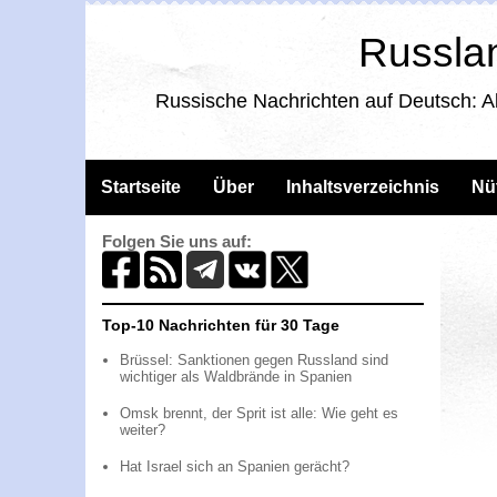
Russlan
Russische Nachrichten auf Deutsch: A
Startseite
Über
Inhaltsverzeichnis
Nü
Folgen Sie uns auf:
Top-10 Nachrichten für 30 Tage
Brüssel: Sanktionen gegen Russland sind
wichtiger als Waldbrände in Spanien
Omsk brennt, der Sprit ist alle: Wie geht es
weiter?
Hat Israel sich an Spanien gerächt?