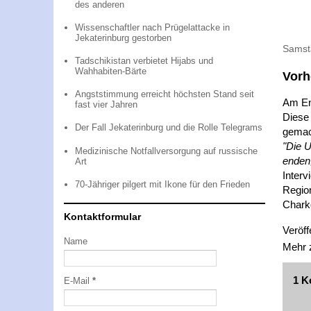
des anderen
Wissenschaftler nach Prügelattacke in
Jekaterinburg gestorben
Samst
Tadschikistan verbietet Hijabs und
Wahhabiten-Bärte
Vorh
Angststimmung erreicht höchsten Stand seit
Am En
fast vier Jahren
Diese
Der Fall Jekaterinburg und die Rolle Telegrams
gemac
"Die U
Medizinische Notfallversorgung auf russische
enden,
Art
Interv
70-Jähriger pilgert mit Ikone für den Frieden
Regio
Chark
Kontaktformular
Veröff
Name
Mehr
1 K
E-Mail
*