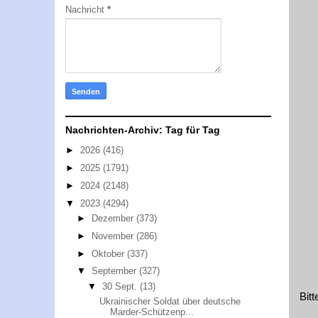
Nachricht
*
Nachrichten-Archiv: Tag für Tag
►
2026
(416)
►
2025
(1791)
►
2024
(2148)
▼
2023
(4294)
►
Dezember
(373)
►
November
(286)
►
Oktober
(337)
▼
September
(327)
▼
30 Sept.
(13)
Bit
Ukrainischer Soldat über deutsche
Marder-Schützenp...