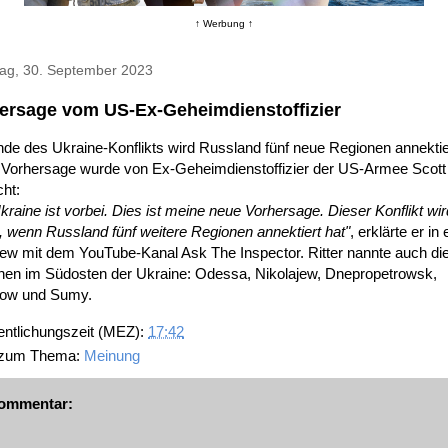
↑ Werbung ↑
ag, 30. September 2023
ersage vom US-Ex-Geheimdienstoffizier
de des Ukraine-Konflikts wird Russland fünf neue Regionen annektie
 Vorhersage wurde von Ex-Geheimdienstoffizier der US-Armee Scott 
ht:
kraine ist vorbei. Dies ist meine neue Vorhersage. Dieser Konflikt wir
 wenn Russland fünf weitere Regionen annektiert hat"
, erklärte er in
iew mit dem YouTube-Kanal Ask The Inspector. Ritter nannte auch di
nen im Südosten der Ukraine: Odessa, Nikolajew, Dnepropetrowsk,
ow und Sumy.
entlichungszeit (MEZ):
17:42
 zum Thema:
Meinung
ommentar: