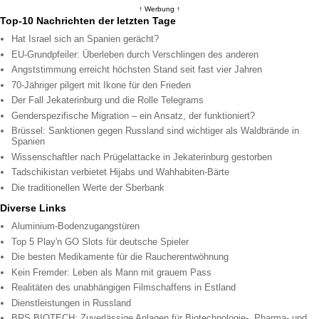
↑ Werbung ↑
Top-10 Nachrichten der letzten Tage
Hat Israel sich an Spanien gerächt?
EU-Grundpfeiler: Überleben durch Verschlingen des anderen
Angststimmung erreicht höchsten Stand seit fast vier Jahren
70-Jähriger pilgert mit Ikone für den Frieden
Der Fall Jekaterinburg und die Rolle Telegrams
Genderspezifische Migration – ein Ansatz, der funktioniert?
Brüssel: Sanktionen gegen Russland sind wichtiger als Waldbrände in
Spanien
Wissenschaftler nach Prügelattacke in Jekaterinburg gestorben
Tadschikistan verbietet Hijabs und Wahhabiten-Bärte
Die traditionellen Werte der Sberbank
Diverse Links
Aluminium-Bodenzugangstüren
Top 5 Play'n GO Slots für deutsche Spieler
Die besten Medikamente für die Raucherentwöhnung
Kein Fremder: Leben als Mann mit grauem Pass
Realitäten des unabhängigen Filmschaffens in Estland
Dienstleistungen in Russland
BRS BIOTECH: Zuverlässige Anlagen für Biotechnologie-, Pharma- und