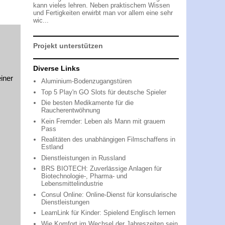
kann vieles lehren. Neben praktischem Wissen
und Fertigkeiten erwirbt man vor allem eine sehr
wic...
Projekt unterstützen
Diverse Links
iner
Aluminium-Bodenzugangstüren
Top 5 Play'n GO Slots für deutsche Spieler
Die besten Medikamente für die
Raucherentwöhnung
Kein Fremder: Leben als Mann mit grauem
Pass
Realitäten des unabhängigen Filmschaffens in
Estland
Dienstleistungen in Russland
BRS BIOTECH: Zuverlässige Anlagen für
Biotechnologie-, Pharma- und
Lebensmittelindustrie
Consul Online: Online-Dienst für konsularische
Dienstleistungen
LearnLink für Kinder: Spielend Englisch lernen
Wie Komfort im Wechsel der Jahreszeiten sein