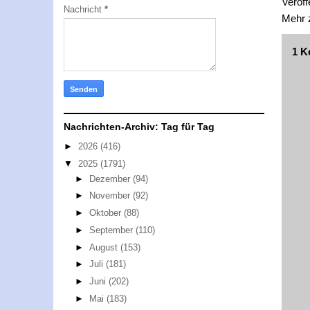
Veröff
Nachricht
*
Mehr
1 K
Nachrichten-Archiv: Tag für Tag
►
2026
(416)
▼
2025
(1791)
►
Dezember
(94)
►
November
(92)
►
Oktober
(88)
►
September
(110)
►
August
(153)
►
Juli
(181)
►
Juni
(202)
►
Mai
(183)