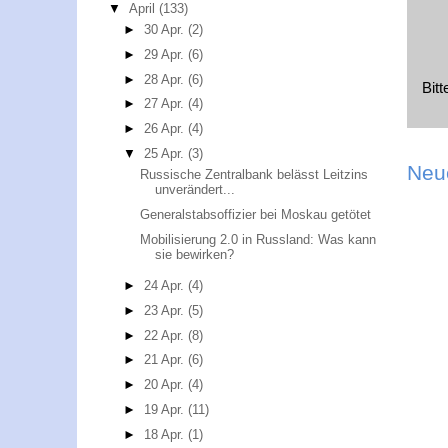
▼
April
(133)
►
30 Apr.
(2)
►
29 Apr.
(6)
►
28 Apr.
(6)
Bit
►
27 Apr.
(4)
►
26 Apr.
(4)
▼
25 Apr.
(3)
Neu
Russische Zentralbank belässt Leitzins
unverändert...
Generalstabsoffizier bei Moskau getötet
Mobilisierung 2.0 in Russland: Was kann
sie bewirken?
►
24 Apr.
(4)
►
23 Apr.
(5)
►
22 Apr.
(8)
►
21 Apr.
(6)
►
20 Apr.
(4)
►
19 Apr.
(11)
►
18 Apr.
(1)