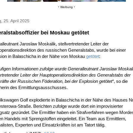
↑ Werbung ↑
g, 25. April 2025
ralstabsoffizier bei Moskau getötet
lleutnant Jaroslaw Moskalik, stellvertretender Leiter der
perationsdirektion des russischen Generalstabs, wurde bei einer
sion in Balaschicha in der Nähe von Moskau
getötet
:
ufigen Informationen zufolge wurde Generalleutnant Jaroslaw Moskali
ertretender Leiter der Hauptoperationsdirektion des Generalstabs der
kräfte der Russischen Föderation, bei der Explosion getötet“
, so die
herin des Ermittlungsausschusses.
lkswagen Golf explodierte in Balaschicha in der Nähe des Hauses Nr.
sterowa-Straße. Berichten zufolge wurde dort ein improvisierter
gsatz gezündet. Die Ermittler haben ein Strafverfahren wegen Morde
len Handels mit Sprengstoffen eingeleitet. Ein Team aus Ermittlern,
alisten, Experten und Einsatzkräften ist am Tatort tätig.