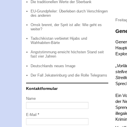
Die traditionellen Werte der Sberbank
EU-Grundpfeiler: Überleben durch Verschlingen
des anderen
Freita
Omsk brennt, der Sprit ist alle: Wie geht es
weiter?
Gene
Tadschikistan verbietet Hijabs und
Genera
Wahhabiten-Bärte
Haupto
Angststimmung erreicht höchsten Stand seit
Explo
fast vier Jahren
„Vorlä
Deutschlands neues Image
stellv
Der Fall Jekaterinburg und die Rolle Telegrams
Streit
Sprec
Kontaktformular
Ein Vo
Name
der Ne
Spren
illega
E-Mail
*
Krimin