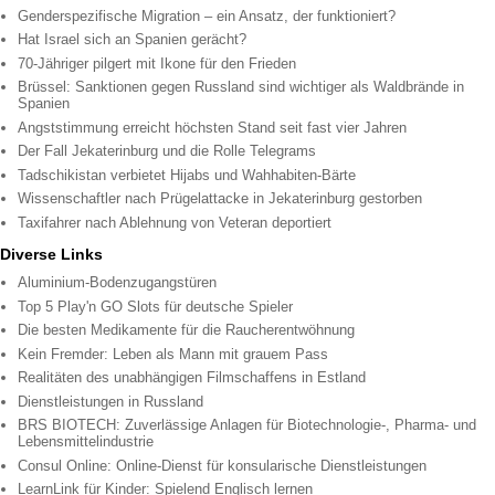
Genderspezifische Migration – ein Ansatz, der funktioniert?
Hat Israel sich an Spanien gerächt?
70-Jähriger pilgert mit Ikone für den Frieden
Brüssel: Sanktionen gegen Russland sind wichtiger als Waldbrände in
Spanien
Angststimmung erreicht höchsten Stand seit fast vier Jahren
Der Fall Jekaterinburg und die Rolle Telegrams
Tadschikistan verbietet Hijabs und Wahhabiten-Bärte
Wissenschaftler nach Prügelattacke in Jekaterinburg gestorben
Taxifahrer nach Ablehnung von Veteran deportiert
Diverse Links
Aluminium-Bodenzugangstüren
Top 5 Play'n GO Slots für deutsche Spieler
Die besten Medikamente für die Raucherentwöhnung
Kein Fremder: Leben als Mann mit grauem Pass
Realitäten des unabhängigen Filmschaffens in Estland
Dienstleistungen in Russland
BRS BIOTECH: Zuverlässige Anlagen für Biotechnologie-, Pharma- und
Lebensmittelindustrie
Consul Online: Online-Dienst für konsularische Dienstleistungen
LearnLink für Kinder: Spielend Englisch lernen