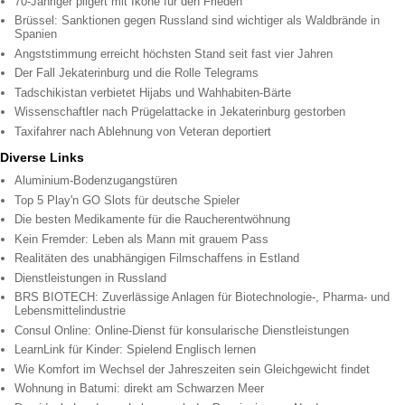
70-Jähriger pilgert mit Ikone für den Frieden
Brüssel: Sanktionen gegen Russland sind wichtiger als Waldbrände in
Spanien
Angststimmung erreicht höchsten Stand seit fast vier Jahren
Der Fall Jekaterinburg und die Rolle Telegrams
Tadschikistan verbietet Hijabs und Wahhabiten-Bärte
Wissenschaftler nach Prügelattacke in Jekaterinburg gestorben
Taxifahrer nach Ablehnung von Veteran deportiert
Diverse Links
Aluminium-Bodenzugangstüren
Top 5 Play'n GO Slots für deutsche Spieler
Die besten Medikamente für die Raucherentwöhnung
Kein Fremder: Leben als Mann mit grauem Pass
Realitäten des unabhängigen Filmschaffens in Estland
Dienstleistungen in Russland
BRS BIOTECH: Zuverlässige Anlagen für Biotechnologie-, Pharma- und
Lebensmittelindustrie
Consul Online: Online-Dienst für konsularische Dienstleistungen
LearnLink für Kinder: Spielend Englisch lernen
Wie Komfort im Wechsel der Jahreszeiten sein Gleichgewicht findet
Wohnung in Batumi: direkt am Schwarzen Meer