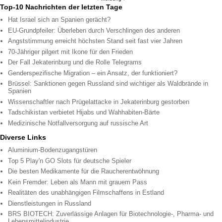
Top-10 Nachrichten der letzten Tage
Hat Israel sich an Spanien gerächt?
EU-Grundpfeiler: Überleben durch Verschlingen des anderen
Angststimmung erreicht höchsten Stand seit fast vier Jahren
70-Jähriger pilgert mit Ikone für den Frieden
Der Fall Jekaterinburg und die Rolle Telegrams
Genderspezifische Migration – ein Ansatz, der funktioniert?
Brüssel: Sanktionen gegen Russland sind wichtiger als Waldbrände in
Spanien
Wissenschaftler nach Prügelattacke in Jekaterinburg gestorben
Tadschikistan verbietet Hijabs und Wahhabiten-Bärte
Medizinische Notfallversorgung auf russische Art
Diverse Links
Aluminium-Bodenzugangstüren
Top 5 Play'n GO Slots für deutsche Spieler
Die besten Medikamente für die Raucherentwöhnung
Kein Fremder: Leben als Mann mit grauem Pass
Realitäten des unabhängigen Filmschaffens in Estland
Dienstleistungen in Russland
BRS BIOTECH: Zuverlässige Anlagen für Biotechnologie-, Pharma- und
Lebensmittelindustrie