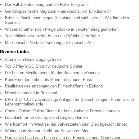
Der Fall Jekaterinburg und die Rolle Telegrams
Genderspezifische Migration – ein Ansatz, der funktioniert?
Brüssel: Sanktionen gegen Russland sind wichtiger als Waldbrände in
Spanien
Wissenschaftler nach Prügelattacke in Jekaterinburg gestorben
Tadschikistan verbietet Hijabs und Wahhabiten-Bärte
Medizinische Notfallversorgung auf russische Art
Diverse Links
Aluminium-Bodenzugangstüren
Top 5 Play'n GO Slots für deutsche Spieler
Die besten Medikamente für die Raucherentwöhnung
Kein Fremder: Leben als Mann mit grauem Pass
Realitäten des unabhängigen Filmschaffens in Estland
Dienstleistungen in Russland
BRS BIOTECH: Zuverlässige Anlagen für Biotechnologie-, Pharma- und
Lebensmittelindustrie
Consul Online: Online-Dienst für konsularische Dienstleistungen
LearnLink für Kinder: Spielend Englisch lernen
Wie Komfort im Wechsel der Jahreszeiten sein Gleichgewicht findet
Wohnung in Batumi: direkt am Schwarzen Meer
Das ideale Land zum Leben nach der Pensionierung: Nordzypern